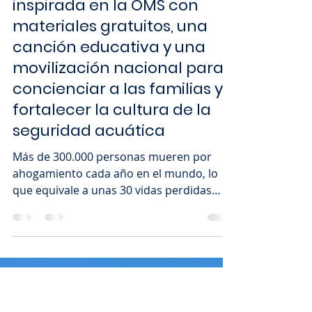
22 jul
3 min de lectura
Instituto lanza campaña
inspirada en la OMS con
materiales gratuitos, una
canción educativa y una
movilización nacional para
concienciar a las familias y
fortalecer la cultura de la
seguridad acuática
Más de 300.000 personas mueren por
ahogamiento cada año en el mundo, lo
que equivale a unas 30 vidas perdidas
cada hora. Casi una cuarta parte de estas
víctimas son niños menores de cinco años
y, a nivel mundial, el ahogamiento sigue