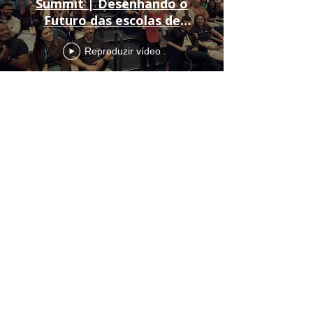
Summit | Desenhando o
Futuro das escolas de
natação
Reproduzir vídeo
NI&CriD – Natação Infantil
& Criança com Deficiência –
Infant Swimming & Children
with Disabilities
Reproduzir vídeo
"Participar de um evento como