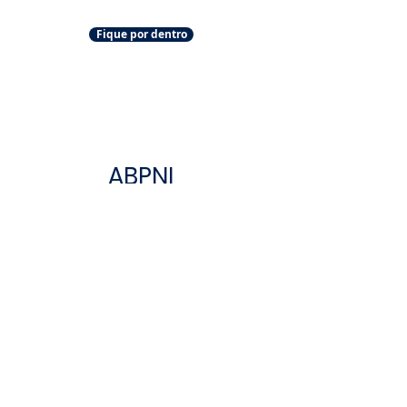
Fique por dentro
ABPNI
Conheça a Academia Brasileira de
Profissionais de Natação Infantil