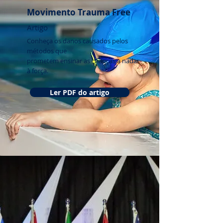
Movimento Trauma Free
Artigo
Conheça os danos causados pelos
métodos que
prometem ensinar as crianças a nadar
à força.
Ler PDF do artigo