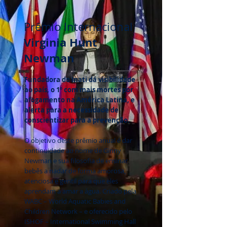
Prêmio Internacional
Virginia Hunt
Newman
Fundadora do Inati dá visibilidade
ao país, o 1º com mais mortes por
afogamento na América Latina, e
alerta para a necessidade de
conscientizar para a prevenção.
O objetivo deste prêmio anual é dar
continuidade ao nome de Ginny
Newman e sua filosofia de ensinar
bebês a nadar de forma amorosa,
atenciosa e gentil para que eles
aprendam a amar a água. Criado pela
WABC – World Aquatic Babies and
Children Network – e oferecido pelo
ISHOF – International Swimming Hall