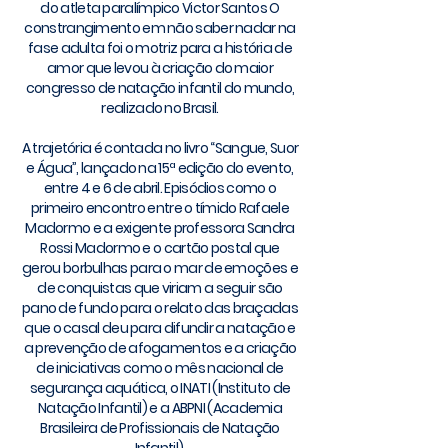
do atleta paralímpico Victor Santos O
constrangimento em não saber nadar na
fase adulta foi o motriz para a história de
amor que levou à criação do maior
congresso de natação infantil do mundo,
realizado no Brasil.
A trajetória é contada no livro “Sangue, Suor
e Água”, lançado na 15ª edição do evento,
entre 4 e 6 de abril. Episódios como o
primeiro encontro entre o tímido Rafaele
Madormo e a exigente professora Sandra
Rossi Madormo e o cartão postal que
gerou borbulhas para o mar de emoções e
de conquistas que viriam a seguir são
pano de fundo para o relato das braçadas
que o casal deu para difundir a natação e
a prevenção de afogamentos e a criação
de iniciativas como o mês nacional de
segurança aquática, o INATI (Instituto de
Natação Infantil) e a ABPNI (Academia
Brasileira de Profissionais de Natação