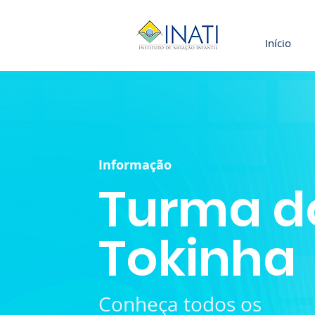
Início
Informação
Turma d
Tokinha
Conheça todos os