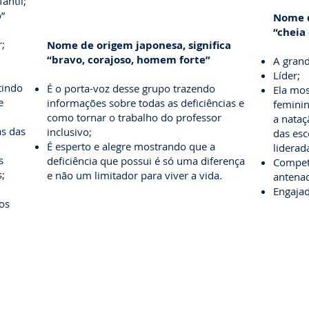
antil;
”
​Nome 
“cheia
;
Nome de origem japonesa, significa
“bravo, corajoso, homem forte”​
A grand
Líder;
tindo
É o porta-voz desse grupo trazendo
Ela mos
e
informações sobre todas as deficiências e
femini
como tornar o trabalho do professor
a nataç
as das
inclusivo;
das esc
É esperto e alegre mostrando que a
liderad
s
deficiência que possui é só uma diferença
Compete
;
e não um limitador para viver a vida.
antenad
Engaja
 os