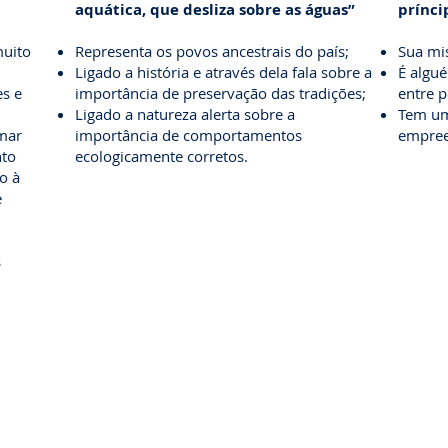
aquática, que desliza sobre as águas”
prínci
muito
Representa os povos ancestrais do país;
Sua mis
Ligado a história e através dela fala sobre a
É algué
es e
importância de preservação das tradições;
entre 
Ligado a natureza alerta sobre a
Tem um
mar
importância de comportamentos
empree
nto
ecologicamente corretos.
o à
e
s