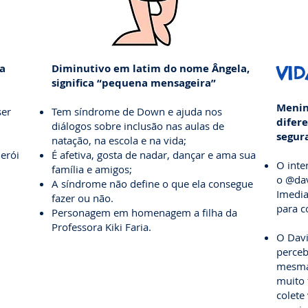
ca
Diminutivo em latim do nome Ângela,
VID
significa “pequena mensageira”
Menin
ser
Tem síndrome de Down e ajuda nos
difer
diálogos sobre inclusão nas aulas de
segur
natação, na escola e na vida;
erói
É afetiva, gosta de nadar, dançar e ama sua
O inte
família e amigos;
o @dav
A síndrome não define o que ela consegue
Imedia
fazer ou não.
para c
Personagem em homenagem a filha da
Professora Kiki Faria.
O Davi
perce
mesmas
muito 
colete