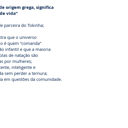
de origem grega, significa
 de vida”
e parceira do Tokinha;
tra que o universo
no é quem "comanda"
ão infantil e que a maioria
olas de natação são
as por mulheres;
nte, inteligente e
a sem perder a ternura;
da em questões da comunidade.